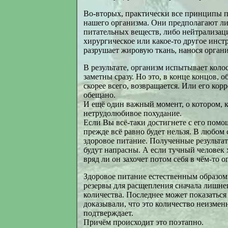
Во-вторых, практически все принципы п
нашего организма. Они предполагают ли
питательных веществ, либо нейтрализац
хирургическое или какое-то другое инст
разрушает жировую ткань, нанося орган
В результате, организм испытывает коло
заметны сразу. Но это, в конце концов,
скорее всего, возвращается. Или его кор
обещано.
И ещё один важный момент, о котором, к
нетрудолюбивое похудание.
Если Вы всё-таки достигнете с его помо
прежде всё равно будет нельзя. В любом 
здоровое питание. Полученные результат
будут напрасны. А если тучный человек х
вряд ли он захочет потом себя в чём-то о
Здоровое питание естественным образом
резервы для расщепления сначала лишне
количества. Последнее может показаться
доказывали, что это количество неизмен
подтверждает.
Причём происходит это поэтапно.