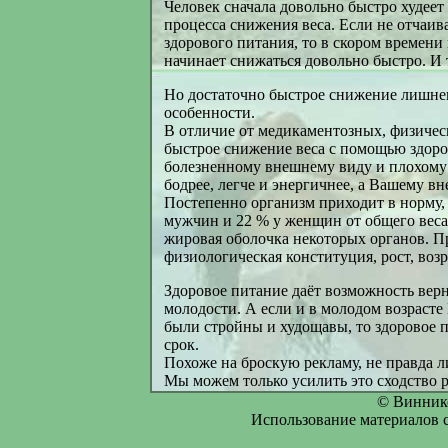
Человек сначала довольно быстро худеет 
процесса снижения веса. Если не отчаив
здорового питания, то в скором времени 
начинает снижаться довольно быстро. И т
Но достаточно быстрое снижение лишнег
особенности.
В отличие от медикаментозных, физичес
быстрое снижение веса с помощью здоро
болезненному внешнему виду и плохому 
бодрее, легче и энергичнее, а Вашему 
Постепенно организм приходит в норму,
мужчин и 22 % у женщин от общего веса
жировая оболочка некоторых органов. П
физиологическая конституция, рост, возр
Здоровое питание даёт возможность верн
молодости. А если и в молодом возрасте
были стройны и худощавы, то здоровое п
срок.
Похоже на броскую рекламу, не правда л
Мы можем только усилить это сходство р
© Винник
Использование материалов с